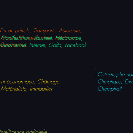
Fin du pétrole, Transports, Autoroute,
Vaccins Mondialisation, Médecine,
Manifestation, Pauvreté, Hécatombe,
Coronavirus
Biodiversité, Internet, Gaffa, Facebook
Catastrophe nat
ent
économique, Chômage,
Climatique, En
 Matérialiste, Immobilier
Chemptrail
telligence artificielle,