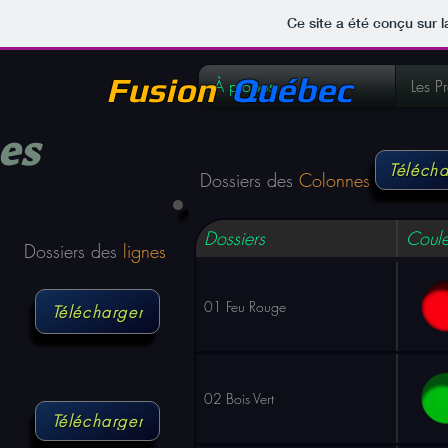
Ce site a été conçu sur l
Fusion
Québec
À propos
Les Pr
es
Télécha
Dossiers des
Colonnes
Dossiers
Coule
Dossiers des
lignes
01 Feu Rouge
Télécharger
02 Bois Vert
Télécharger