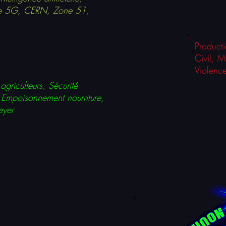
 5G, CERN, Zone 51,
Producti
Civil, M
Violenc
agriculteurs, Sécurité
, Empoisonnement nourriture,
eyer